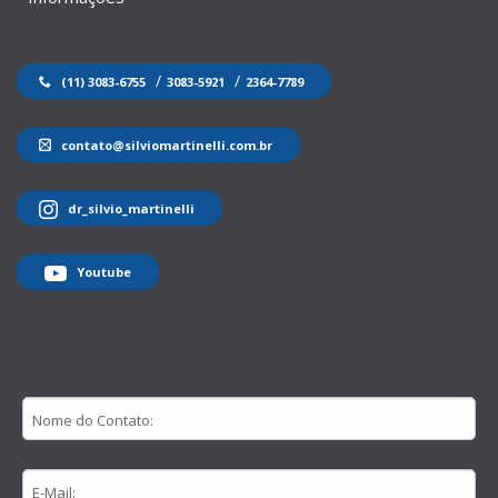
/
/
(11) 3083-6755
3083-5921
2364-7789
contato@silviomartinelli.com.br
dr_silvio_martinelli
Youtube